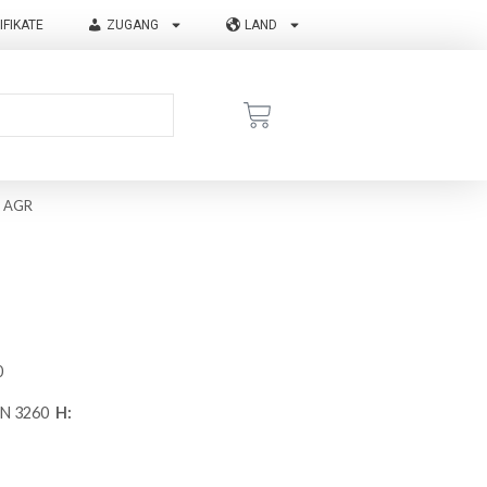
IFIKATE
ZUGANG
LAND
T AGR
0
 UN 3260
H: