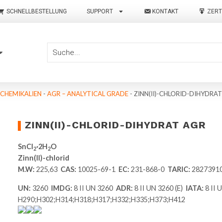
SCHNELLBESTELLUNG
SUPPORT
KONTAKT
ZERT
 CHEMIKALIEN
-
AGR – ANALYTICAL GRADE
-
ZINN(II)-CHLORID-DIHYDRA
ZINN(II)-CHLORID-DIHYDRAT AGR
SnCl
·2H
O
2
2
Zinn(II)-chlorid
M.W:
225,63
CAS:
10025-69-1
EC:
231-868-0
TARIC:
2827391
UN:
3260
IMDG:
8 II UN 3260
ADR:
8 II UN 3260 (E)
IATA:
8 II
H290;H302;H314;H318;H317;H332;H335;H373;H412