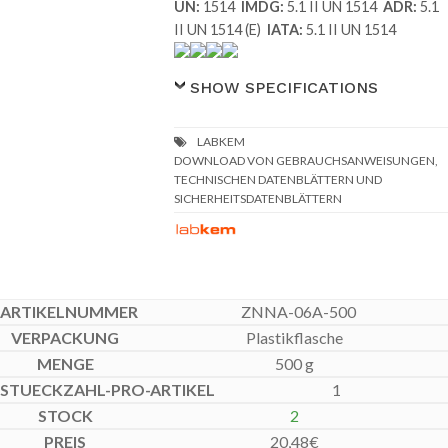
UN:
1514
IMDG:
5.1 II UN 1514
ADR:
5.1
II UN 1514 (E)
IATA:
5.1 II UN 1514
SHOW SPECIFICATIONS
DOWNLOAD VON GEBRAUCHSANWEISUNGEN,
TECHNISCHEN DATENBLÄTTERN UND
SICHERHEITSDATENBLÄTTERN
ZNNA-06A-500
Plastikflasche
500 g
1
2
20,48
€