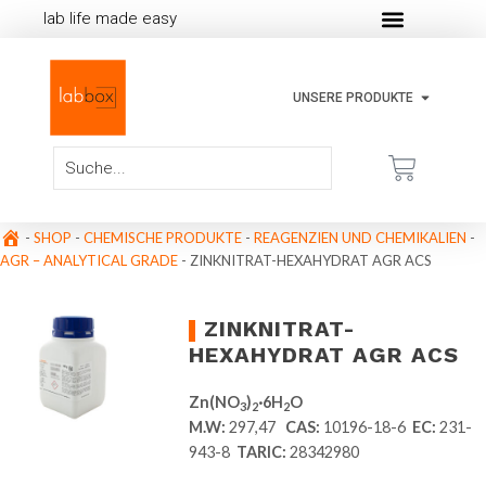
lab life made easy
UNSERE PRODUKTE
-
SHOP
-
CHEMISCHE PRODUKTE
-
REAGENZIEN UND CHEMIKALIEN
-
AGR – ANALYTICAL GRADE
-
ZINKNITRAT-HEXAHYDRAT AGR ACS
ZINKNITRAT-
HEXAHYDRAT AGR ACS
Zn(NO
)
·6H
O
3
2
2
M.W:
297,47
CAS:
10196-18-6
EC:
231-
943-8
TARIC:
28342980