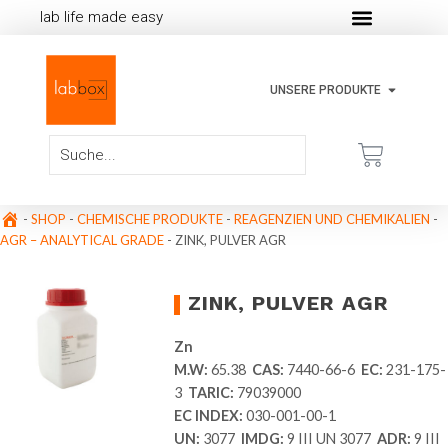
lab life made easy
UNSERE PRODUKTE
-
SHOP
-
CHEMISCHE PRODUKTE
-
REAGENZIEN UND CHEMIKALIEN
-
AGR – ANALYTICAL GRADE
-
ZINK, PULVER AGR
ZINK, PULVER AGR
Zn
M.W:
65.38
CAS:
7440-66-6
EC:
231-175-
3
TARIC:
79039000
EC INDEX:
030-001-00-1
UN:
3077
IMDG:
9 III UN 3077
ADR:
9 III