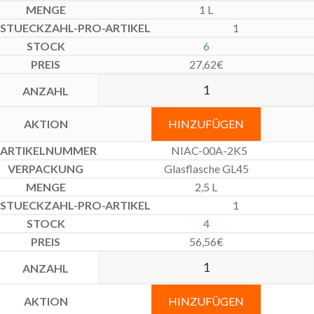
1 L
1
6
27,62
€
HINZUFÜGEN
NIAC-00A-2K5
Glasflasche GL45
2,5 L
1
4
56,56
€
HINZUFÜGEN