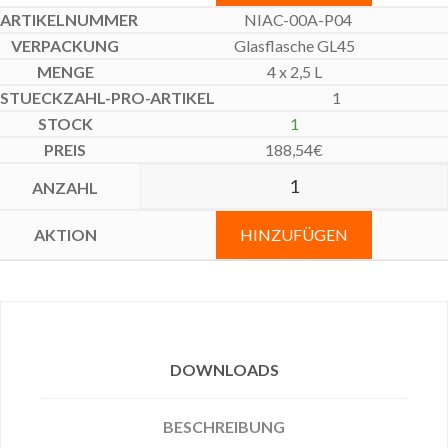
NIAC-00A-P04
Glasflasche GL45
4 x 2,5 L
1
1
188,54
€
HINZUFÜGEN
DOWNLOADS
BESCHREIBUNG