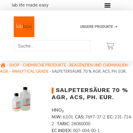
lab life made easy
UNSERE PRODUKTE
-
SHOP
-
CHEMISCHE PRODUKTE
-
REAGENZIEN UND CHEMIKALIEN
-
AGR – ANALYTICAL GRADE
-
SALPETERSÄURE 70 % AGR, ACS, PH. EUR.
SALPETERSÄURE 70 %
AGR, ACS, PH. EUR.
HNO
3
M.W:
63.01
CAS:
7697-37-2
EC:
231-714-
2
TARIC:
28080000
EC INDEX:
007-004-00-1