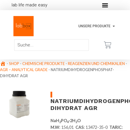
lab life made easy
UNSERE PRODUKTE
-
SHOP
-
CHEMISCHE PRODUKTE
-
REAGENZIEN UND CHEMIKALIEN
-
AGR – ANALYTICAL GRADE
-
NATRIUMDIHYDROGENPHOSPHAT-
DIHYDRAT AGR
NATRIUMDIHYDROGENPH
DIHYDRAT AGR
NaH
PO
·2H
O
2
4
2
M.W:
156,01
CAS:
13472-35-0
TARIC: