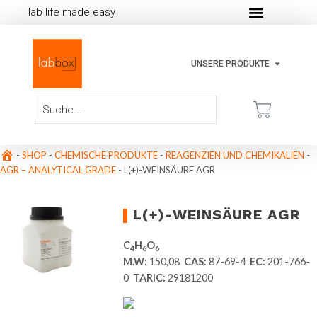
lab life made easy
UNSERE PRODUKTE
-
SHOP
-
CHEMISCHE PRODUKTE
-
REAGENZIEN UND CHEMIKALIEN
-
AGR – ANALYTICAL GRADE
-
L(+)-WEINSÄURE AGR
L(+)-WEINSÄURE AGR
C
H
O
4
6
6
M.W:
150,08
CAS:
87-69-4
EC:
201-766-
0
TARIC:
29181200