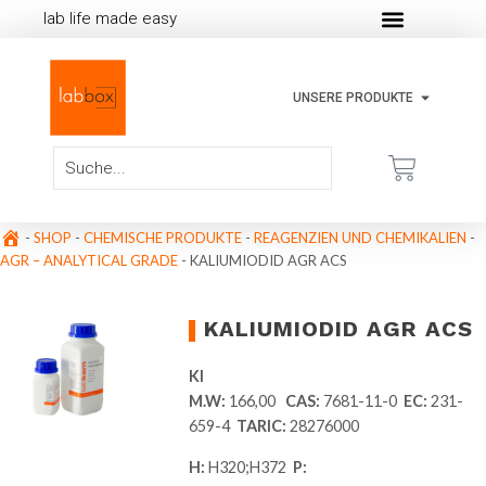
lab life made easy
UNSERE PRODUKTE
-
SHOP
-
CHEMISCHE PRODUKTE
-
REAGENZIEN UND CHEMIKALIEN
-
AGR – ANALYTICAL GRADE
-
KALIUMIODID AGR ACS
KALIUMIODID AGR ACS
KI
M.W:
166,00
CAS:
7681-11-0
EC:
231-
659-4
TARIC:
28276000
H:
H320;H372
P: