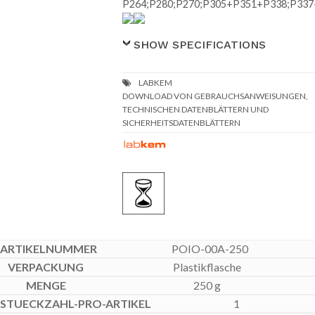
P264;P280;P270;P305+P351+P338;P33
SHOW SPECIFICATIONS
DOWNLOAD VON GEBRAUCHSANWEISUNGEN,
TECHNISCHEN DATENBLÄTTERN UND
SICHERHEITSDATENBLÄTTERN
POIO-00A-250
Plastikflasche
250 g
1