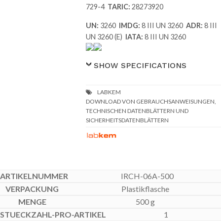
729-4
TARIC:
28273920
UN:
3260
IMDG:
8 III UN 3260
ADR:
8 III
UN 3260 (E)
IATA:
8 III UN 3260
SHOW SPECIFICATIONS
DOWNLOAD VON GEBRAUCHSANWEISUNGEN,
TECHNISCHEN DATENBLÄTTERN UND
SICHERHEITSDATENBLÄTTERN
IRCH-06A-500
Plastikflasche
500 g
1