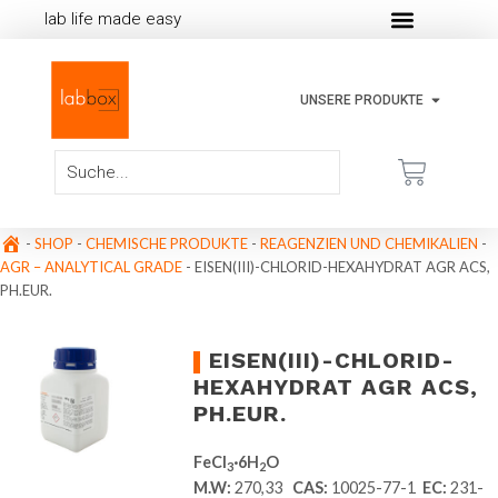
lab life made easy
UNSERE PRODUKTE
-
SHOP
-
CHEMISCHE PRODUKTE
-
REAGENZIEN UND CHEMIKALIEN
-
AGR – ANALYTICAL GRADE
-
EISEN(III)-CHLORID-HEXAHYDRAT AGR ACS,
PH.EUR.
EISEN(III)-CHLORID-
HEXAHYDRAT AGR ACS,
PH.EUR.
FeCl
·6H
O
3
2
M.W:
270,33
CAS:
10025-77-1
EC:
231-