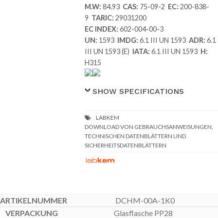
M.W:
84.93
CAS:
75-09-2
EC:
200-838-
9
TARIC:
29031200
EC INDEX:
602-004-00-3
UN:
1593
IMDG:
6.1 III UN 1593
ADR:
6.1
III UN 1593 (E)
IATA:
6.1 III UN 1593
H:
H315
SHOW SPECIFICATIONS
DOWNLOAD VON GEBRAUCHSANWEISUNGEN,
TECHNISCHEN DATENBLÄTTERN UND
SICHERHEITSDATENBLÄTTERN
DCHM-00A-1K0
Glasflasche PP28