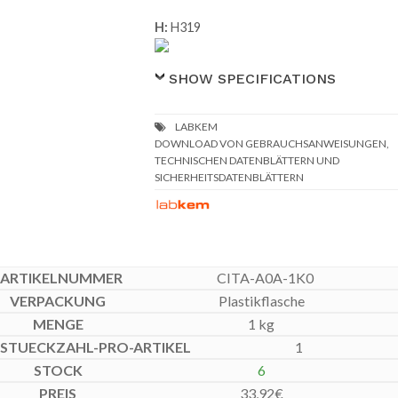
H:
H319
SHOW SPECIFICATIONS
DOWNLOAD VON GEBRAUCHSANWEISUNGEN,
TECHNISCHEN DATENBLÄTTERN UND
SICHERHEITSDATENBLÄTTERN
CITA-A0A-1K0
Plastikflasche
1 kg
1
6
33,92
€