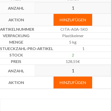
HINZUFÜGEN
CITA-A0A-5K0
Plastikeimer
5 kg
1
2
128,55
€
HINZUFÜGEN