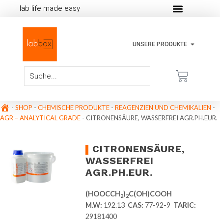
lab life made easy
UNSERE PRODUKTE
-
SHOP
-
CHEMISCHE PRODUKTE
-
REAGENZIEN UND CHEMIKALIEN
-
AGR – ANALYTICAL GRADE
-
CITRONENSÄURE, WASSERFREI AGR.PH.EUR.
CITRONENSÄURE,
WASSERFREI
AGR.PH.EUR.
(HOOCCH
)
C(OH)COOH
2
2
M.W:
192.13
CAS:
77-92-9
TARIC:
29181400