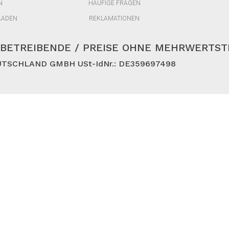
N
HÄUFIGE FRAGEN
LADEN
REKLAMATIONEN
BETREIBENDE / PREISE OHNE MEHRWERTS
TSCHLAND GMBH USt-IdNr.: DE359697498