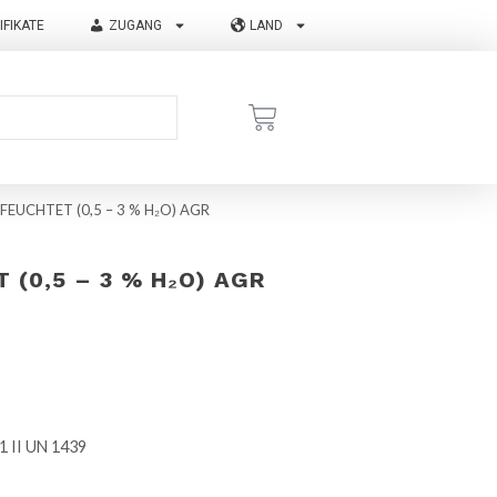
IFIKATE
ZUGANG
LAND
UCHTET (0,5 – 3 % H₂O) AGR
(0,5 – 3 % H₂O) AGR
.1 II UN 1439