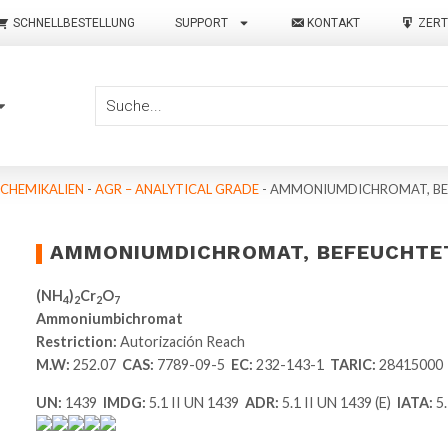
SCHNELLBESTELLUNG
SUPPORT
KONTAKT
ZERT
 CHEMIKALIEN
-
AGR – ANALYTICAL GRADE
-
AMMONIUMDICHROMAT, BEFE
AMMONIUMDICHROMAT, BEFEUCHTET 
(NH
)
Cr
O
4
2
2
7
Ammoniumbichromat
Restriction:
Autorización Reach
M.W:
252.07
CAS:
7789-09-5
EC:
232-143-1
TARIC:
28415000
UN:
1439
IMDG:
5.1 II UN 1439
ADR:
5.1 II UN 1439 (E)
IATA:
5