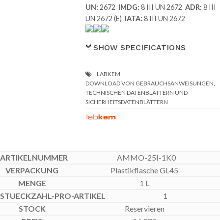
UN:
2672
IMDG:
8 III UN 2672
ADR:
8 III
UN 2672 (E)
IATA:
8 III UN 2672
SHOW SPECIFICATIONS
DOWNLOAD VON GEBRAUCHSANWEISUNGEN,
TECHNISCHEN DATENBLÄTTERN UND
SICHERHEITSDATENBLÄTTERN
AMMO-25I-1K0
Plastikflasche GL45
1 L
1
Reservieren