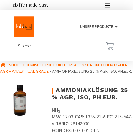
lab life made easy
UNSERE PRODUKTE
-
SHOP
-
CHEMISCHE PRODUKTE
-
REAGENZIEN UND CHEMIKALIEN
-
AGR – ANALYTICAL GRADE
-
AMMONIAKLÖSUNG 25 % AGR, ISO, PH.EUR.
AMMONIAKLÖSUNG 25
% AGR, ISO, PH.EUR.
NH
3
M.W:
17.03
CAS:
1336-21-6
EC:
215-647-
6
TARIC:
28142000
EC INDEX:
007-001-01-2