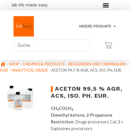
lab life made easy
UNSERE PRODUKTE
-
SHOP
-
CHEMISCHE PRODUKTE
-
REAGENZIEN UND CHEMIKALIEN
-
AGR – ANALYTICAL GRADE
-
ACETON 99,5 % AGR, ACS, ISO. PH. EUR.
ACETON 99,5 % AGR,
ACS, ISO. PH. EUR.
CH
COCH
3
3
Dimethyl ketone, 2-Propanone
Restriction:
Drugs precursors Cat.3 +
Explosives precursors