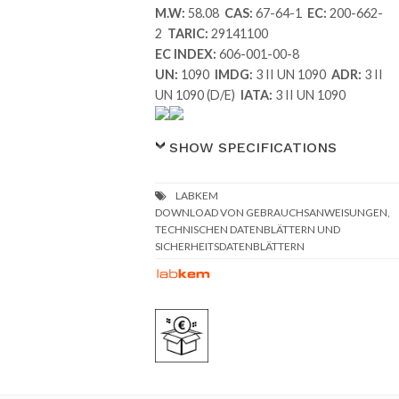
M.W:
58.08
CAS:
67-64-1
EC:
200-662-
2
TARIC:
29141100
EC INDEX:
606-001-00-8
UN:
1090
IMDG:
3 II UN 1090
ADR:
3 II
UN 1090 (D/E)
IATA:
3 II UN 1090
SHOW SPECIFICATIONS
DOWNLOAD VON GEBRAUCHSANWEISUNGEN,
TECHNISCHEN DATENBLÄTTERN UND
SICHERHEITSDATENBLÄTTERN