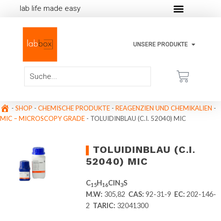
lab life made easy
UNSERE PRODUKTE
-
SHOP
-
CHEMISCHE PRODUKTE
-
REAGENZIEN UND CHEMIKALIEN
-
MIC – MICROSCOPY GRADE
-
TOLUIDINBLAU (C.I. 52040) MIC
TOLUIDINBLAU (C.I.
52040) MIC
C
H
ClN
S
15
16
3
M.W:
305,82
CAS:
92-31-9
EC:
202-146-
2
TARIC:
32041300