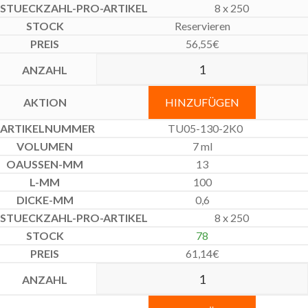
8 x 250
Reservieren
56,55
€
HINZUFÜGEN
TU05-130-2K0
7 ml
13
100
0,6
8 x 250
78
61,14
€