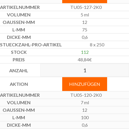
TU05-127-2K0
5 ml
12
75
0,6
8 x 250
112
48,84
€
HINZUFÜGEN
TU05-120-2K0
7 ml
12
100
0,6