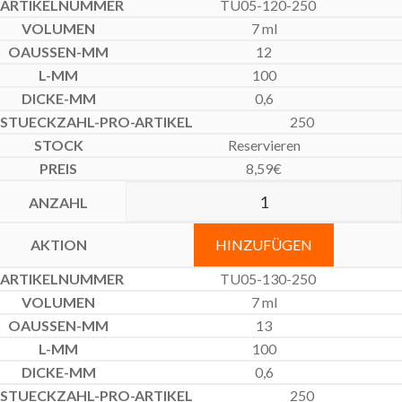
TU05-120-250
7 ml
12
100
0,6
250
Reservieren
8,59
€
HINZUFÜGEN
TU05-130-250
7 ml
13
100
0,6
250