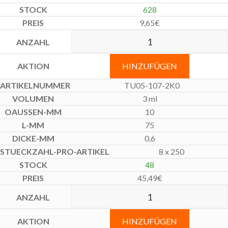
628
9,65
€
HINZUFÜGEN
TU05-107-2K0
3 ml
10
75
0,6
8 x 250
48
45,49
€
HINZUFÜGEN