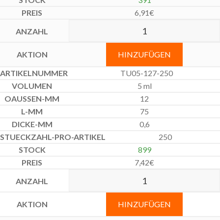
6,91
€
HINZUFÜGEN
TU05-127-250
5 ml
12
75
0,6
250
899
7,42
€
HINZUFÜGEN