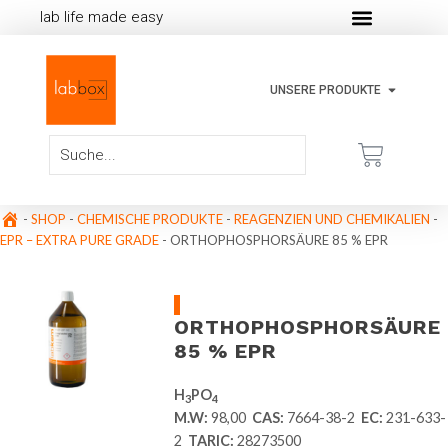
lab life made easy
UNSERE PRODUKTE
-
SHOP
-
CHEMISCHE PRODUKTE
-
REAGENZIEN UND CHEMIKALIEN
-
EPR – EXTRA PURE GRADE
-
ORTHOPHOSPHORSÄURE 85 % EPR
ORTHOPHOSPHORSÄURE
85 % EPR
H
PO
3
4
M.W:
98,00
CAS:
7664-38-2
EC:
231-633-
2
TARIC:
28273500