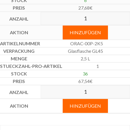
6
27,68
€
HINZUFÜGEN
ORAC-00P-2K5
Glasflasche GL45
2,5 L
1
36
67,54
€
HINZUFÜGEN