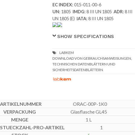
EC INDEX:
015-011-00-6
UN:
1805
IMDG:
8 III UN 1805
ADR:
8 III
UN 1805 (E)
IATA:
8 III UN 1805
SHOW SPECIFICATIONS
DOWNLOAD VON GEBRAUCHSANWEISUNGEN,
TECHNISCHEN DATENBLÄTTERN UND
SICHERHEITSDATENBLÄTTERN
ORAC-00P-1K0
Glasflasche GL45
1 L
1