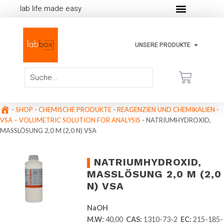
lab life made easy
UNSERE PRODUKTE
-
SHOP
-
CHEMISCHE PRODUKTE
-
REAGENZIEN UND CHEMIKALIEN
-
VSA – VOLUMETRIC SOLUTION FOR ANALYSIS
-
NATRIUMHYDROXID,
MASSLÖSUNG 2,0 M (2,0 N) VSA
NATRIUMHYDROXID,
MASSLÖSUNG 2,0 M (2,0 N
) VSA
NaOH
M.W:
40,00
CAS:
1310-73-2
EC:
215-185-