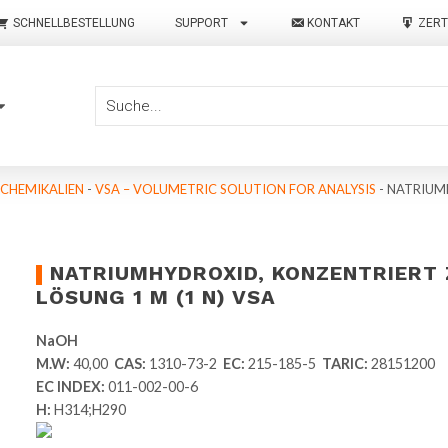
SCHNELLBESTELLUNG
SUPPORT
KONTAKT
ZERT
 CHEMIKALIEN
-
VSA – VOLUMETRIC SOLUTION FOR ANALYSIS
-
NATRIUMH
NATRIUMHYDROXID, KONZENTRIERT 
LÖSUNG 1 M (1 N) VSA
NaOH
M.W:
40,00
CAS:
1310-73-2
EC:
215-185-5
TARIC:
28151200
EC INDEX:
011-002-00-6
H:
H314;H290