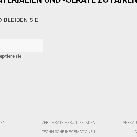
TERIALIEN UND -GERÄTE ZU FAIREN
 BLEIBEN SIE
ptiere sie
HEN
ZERTIFIKATE HERUNTERLADEN
VERKAU
TECHNISCHE INFORMATIONEN
Q