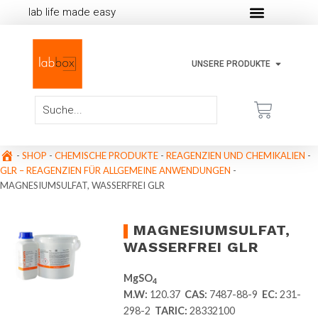
lab life made easy
UNSERE PRODUKTE
-
SHOP
-
CHEMISCHE PRODUKTE
-
REAGENZIEN UND CHEMIKALIEN
-
GLR – REAGENZIEN FÜR ALLGEMEINE ANWENDUNGEN
-
MAGNESIUMSULFAT, WASSERFREI GLR
MAGNESIUMSULFAT,
WASSERFREI GLR
MgSO
4
M.W:
120.37
CAS:
7487-88-9
EC:
231-
298-2
TARIC:
28332100