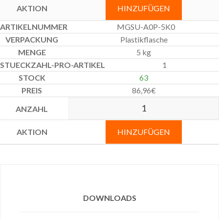
HINZUFÜGEN
MGSU-A0P-5K0
Plastikflasche
5 kg
1
63
86,96
€
HINZUFÜGEN
DOWNLOADS