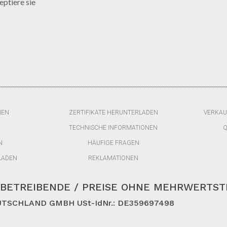
ptiere sie
HEN
ZERTIFIKATE HERUNTERLADEN
VERKAU
TECHNISCHE INFORMATIONEN
Q
N
HÄUFIGE FRAGEN
LADEN
REKLAMATIONEN
BETREIBENDE / PREISE OHNE MEHRWERTS
TSCHLAND GMBH USt-IdNr.: DE359697498