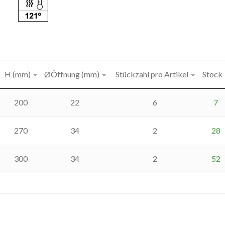
H (mm)
ØÖffnung (mm)
Stückzahl pro Artikel
Stock
200
22
6
7
270
34
2
28
300
34
2
52