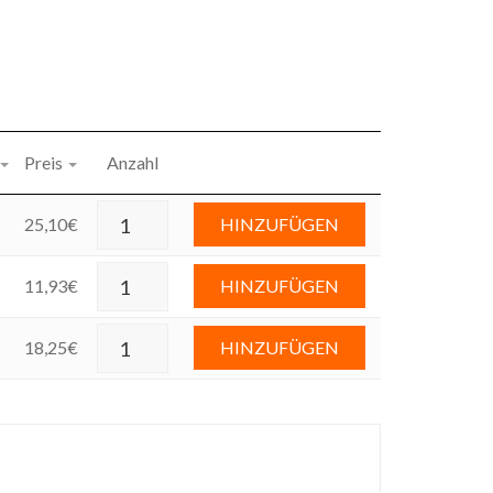
Preis
Anzahl
25,10
€
HINZUFÜGEN
11,93
€
HINZUFÜGEN
18,25
€
HINZUFÜGEN