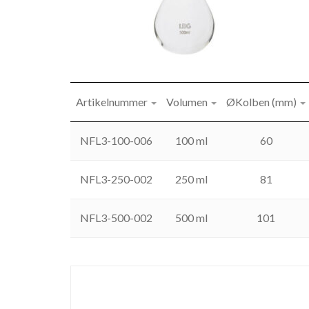
Artikelnummer
Volumen
ØKolben (mm)
NFL3-100-006
100 ml
60
NFL3-250-002
250 ml
81
NFL3-500-002
500 ml
101