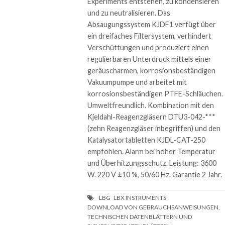
Experiments entstehen, zu kondensieren
und zu neutralisieren. Das
Absaugungssystem KJDF1 verfügt über
ein dreifaches Filtersystem, verhindert
Verschüttungen und produziert einen
regulierbaren Unterdruck mittels einer
geräuscharmen, korrosionsbeständigen
Vakuumpumpe und arbeitet mit
korrosionsbeständigen PTFE-Schläuchen.
Umweltfreundlich. Kombination mit den
Kjeldahl-Reagenzgläsern DTU3-042-***
(zehn Reagenzgläser inbegriffen) und den
Katalysatortabletten KJDL-CAT-250
empfohlen. Alarm bei hoher Temperatur
und Überhitzungsschutz. Leistung: 3600
W. 220 V ±10 %, 50/60 Hz. Garantie 2 Jahr.
DOWNLOAD VON GEBRAUCHSANWEISUNGEN,
TECHNISCHEN DATENBLÄTTERN UND