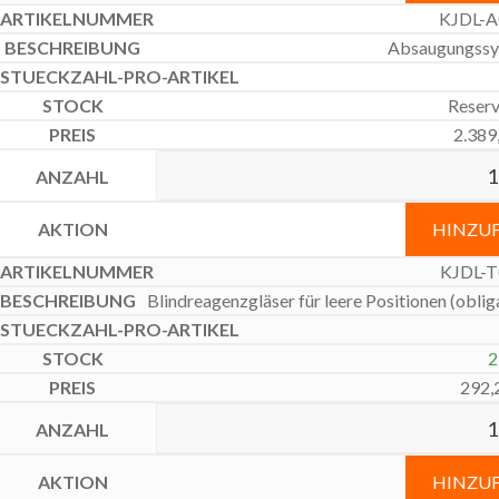
KJDL-A
Absaugungssy
Reserv
2.389
HINZU
KJDL-T
Blindreagenzgläser für leere Positionen (oblig
2
292,
HINZU