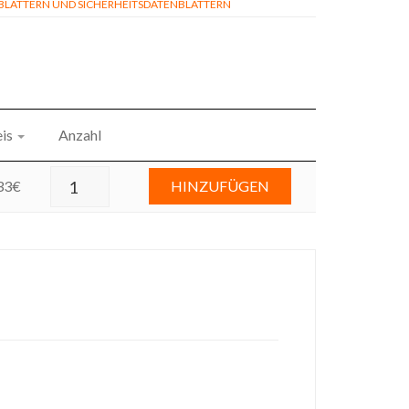
ÄTTERN UND SICHERHEITSDATENBLÄTTERN
is
Anzahl
33
€
HINZUFÜGEN