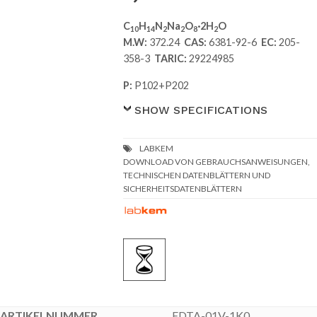
C
H
N
Na
O
·2H
O
10
14
2
2
8
2
M.W:
372.24
CAS:
6381-92-6
EC:
205-
358-3
TARIC:
29224985
P:
P102+P202
SHOW SPECIFICATIONS
DOWNLOAD VON GEBRAUCHSANWEISUNGEN,
TECHNISCHEN DATENBLÄTTERN UND
SICHERHEITSDATENBLÄTTERN
EDTA-01V-1K0