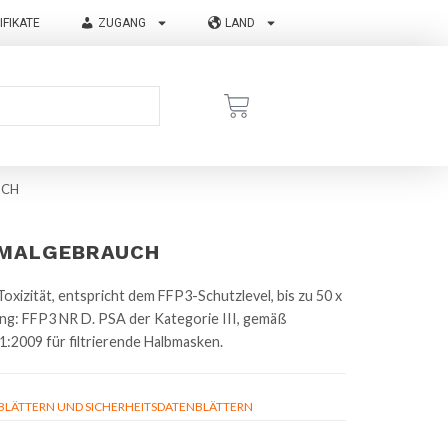
IFIKATE
ZUGANG
LAND
UCH
NMALGEBRAUCH
oxizität, entspricht dem FFP3-Schutzlevel, bis zu 50 x
rung: FFP3 NR D.
PSA der Kategorie III, gemäß
:2009 für filtrierende Halbmasken.
ÄTTERN UND SICHERHEITSDATENBLÄTTERN