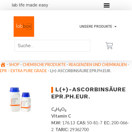
lab life made easy
UNSERE PRODUKTE
-
SHOP
-
CHEMISCHE PRODUKTE
-
REAGENZIEN UND CHEMIKALIEN
-
EPR – EXTRA PURE GRADE
-
L(+)-ASCORBINSÄURE EPR.PH.EUR.
L(+)-ASCORBINSÄURE
EPR.PH.EUR.
C
H
O
6
8
6
Vitamin C
M.W:
176.13
CAS:
50-81-7
EC:
200-066-
2
TARIC:
29362700