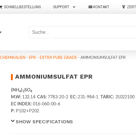
SCHNELLBESTELLUNG
SUPPORT
KONTAKT
ZERT
 CHEMIKALIEN
-
EPR – EXTRA PURE GRADE
-
AMMONIUMSULFAT EPR
AMMONIUMSULFAT EPR
(NH
)
SO
4
2
4
M.W:
132.14
CAS:
7783-20-2
EC:
231-984-1
TARIC:
31022100
EC INDEX:
016-060-00-6
P:
P102+P202
SHOW SPECIFICATIONS