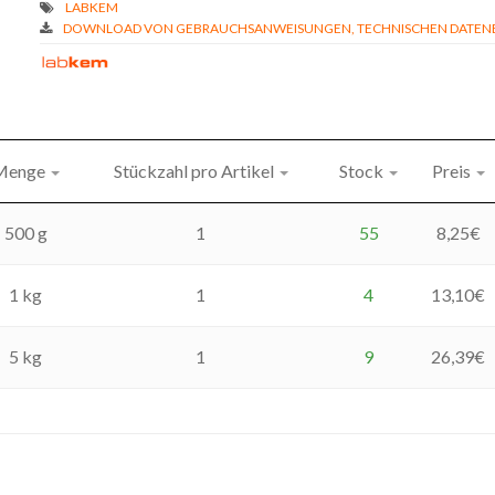
DOWNLOAD VON GEBRAUCHSANWEISUNGEN, TECHNISCHEN DATENBL
Menge
Stückzahl pro Artikel
Stock
Preis
500 g
1
55
8,25
€
1 kg
1
4
13,10
€
5 kg
1
9
26,39
€