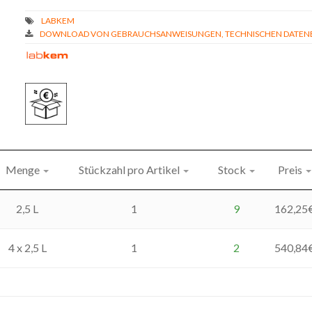
DOWNLOAD VON GEBRAUCHSANWEISUNGEN, TECHNISCHEN DATENBL
Menge
Stückzahl pro Artikel
Stock
Preis
2,5 L
1
9
162,25
4 x 2,5 L
1
2
540,84