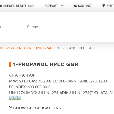
SCHNELLBESTELLUNG
SUPPORT
KONTAKT
ZERT
 CHEMIKALIEN
-
GGR – HPLC GRADE
-
1-PROPANOL HPLC GGR
1-PROPANOL HPLC GGR
CH
CH
CH
OH
3
2
2
M.W:
60,10
CAS:
71-23-8
EC:
200-746-9
TARIC:
29051200
EC INDEX:
603-003-00-0
UN:
1274
IMDG:
3 II UN 1274
ADR:
3 II UN 1274 (D/E)
IATA:
3 
SHOW SPECIFICATIONS