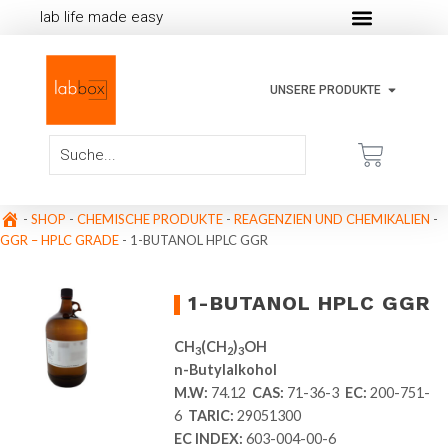
lab life made easy
UNSERE PRODUKTE
-
SHOP
-
CHEMISCHE PRODUKTE
-
REAGENZIEN UND CHEMIKALIEN
-
GGR – HPLC GRADE
-
1-BUTANOL HPLC GGR
1-BUTANOL HPLC GGR
CH
(CH
)
OH
3
2
3
n-Butylalkohol
M.W:
74.12
CAS:
71-36-3
EC:
200-751-
6
TARIC:
29051300
EC INDEX:
603-004-00-6