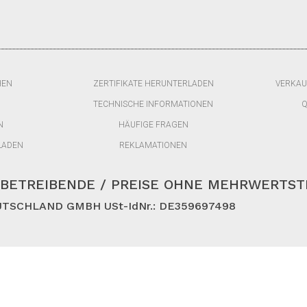
HEN
ZERTIFIKATE HERUNTERLADEN
VERKAU
TECHNISCHE INFORMATIONEN
Q
N
HÄUFIGE FRAGEN
LADEN
REKLAMATIONEN
BETREIBENDE / PREISE OHNE MEHRWERTS
TSCHLAND GMBH USt-IdNr.: DE359697498