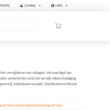
IFIKATE
ZUGANG
LAND
 het verwijderen van cellagen. Vervaardigd van
ieden verbeterde controle terwijl celbeschadiging
nvrij. Individueel verpakt. Sterilisatiecertificaat
ÄTTERN UND SICHERHEITSDATENBLÄTTERN