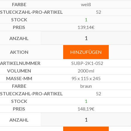
weiß
52
1
139,14
€
HINZUFÜGEN
SUBP-2K1-052
2000 ml
95 x 115 x 245
braun
52
1
148,19
€