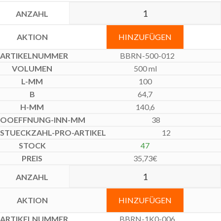
HINZUFÜGEN
BBRN-500-012
500 ml
100
64,7
140,6
38
12
47
35,73
€
HINZUFÜGEN
BBRN-1K0-006