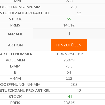
97,3
21,1
12
55
14,51
€
HINZUFÜGEN
BBRN-250-012
250 ml
75,5
54
112
28,8
12
141
23,64
€