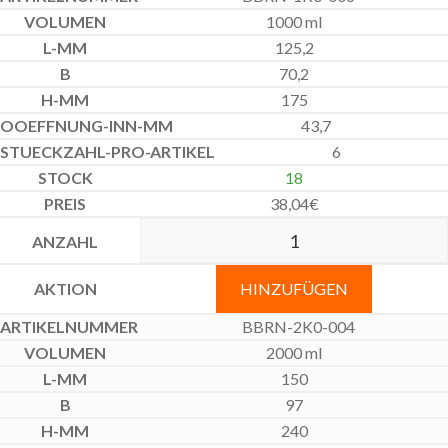
1000 ml
125,2
70,2
175
43,7
6
18
38,04
€
HINZUFÜGEN
BBRN-2K0-004
2000 ml
150
97
240