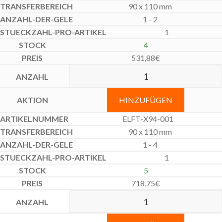
90 x 110 mm
1 - 2
1
4
531,88
€
HINZUFÜGEN
ELFT-X94-001
90 x 110 mm
1 - 4
1
5
718,75
€