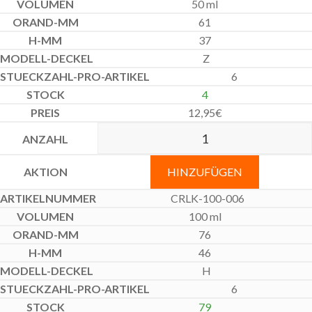
50 ml
61
37
Z
6
4
12,95
€
HINZUFÜGEN
CRLK-100-006
100 ml
76
46
H
6
79