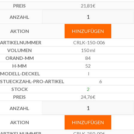
21,81
€
HINZUFÜGEN
CRLK-150-006
150 ml
84
52
I
6
2
24,76
€
HINZUFÜGEN
CRLK-250-006