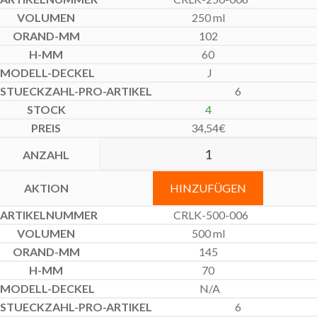
250 ml
102
60
J
6
4
34,54
€
HINZUFÜGEN
CRLK-500-006
500 ml
145
70
N/A
6