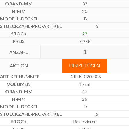
32
20
B
6
22
7,97
€
HINZUFÜGEN
CRLK-020-006
17 ml
41
26
D
6
Reservieren
8,86
€