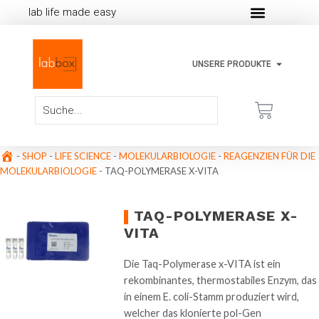
lab life made easy
UNSERE PRODUKTE
-
SHOP
-
LIFE SCIENCE
-
MOLEKULARBIOLOGIE
-
REAGENZIEN FÜR DIE
MOLEKULARBIOLOGIE
-
TAQ-POLYMERASE X-VITA
TAQ-POLYMERASE X-
VITA
Die Taq-Polymerase x-VITA ist ein
rekombinantes, thermostabiles Enzym, das
in einem E. coli-Stamm produziert wird,
welcher das klonierte pol-Gen