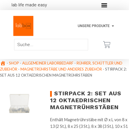
lab life made easy
UNSERE PRODUKTE
-
SHOP
-
ALLGEMEINER LABORBEDARF
-
RÜHRER, SCHÜTTLER UND
ZUBEHÖR
-
MAGNETRÜHRSTÄBE UND ANDERES ZUBEHÖR
-
STIRPACK 2:
SET AUS 12 OKTAEDRISCHEN MAGNETRÜHRSTÄBEN
STIRPACK 2: SET AUS
12 OKTAEDRISCHEN
MAGNETRÜHRSTÄBEN
Enthält Magnetrührstäbe mit Ø x L von 8 x
13 (2 St.), 8 x 25 (3 St.), 8 x 38 (3 St.), 10 x 51