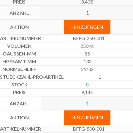
8,43
€
HINZUFÜGEN
BFFG-250-001
250 ml
85
130
29/32
1
8
9,14
€
HINZUFÜGEN
BFFG-500-001