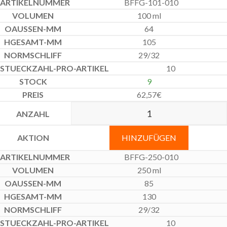
BFFG-101-010
100 ml
64
105
29/32
10
9
62,57
€
HINZUFÜGEN
BFFG-250-010
250 ml
85
130
29/32
10