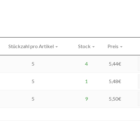
Stückzahl pro Artikel
Stock
Preis
5
4
5,44
€
5
1
5,48
€
5
9
5,50
€