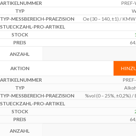
PREF-
W
Oe (30 – 140, ±1) / KMW (
64
HINZ
PREF-
Alkoh
%vol (0 – 25%, ±0,2%) / 
64