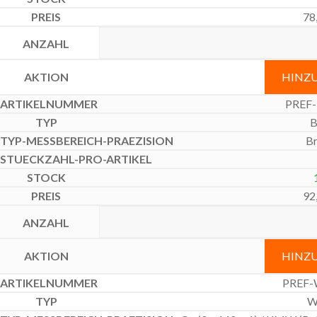
78
HINZ
PREF-
B
Br
92
HINZ
PREF-
W