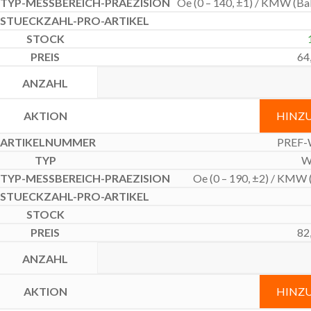
Oe (0 – 140, ±1) / KMW (Bab
64
HINZ
PREF-
W
Oe (0 – 190, ±2) / KMW (
82
HINZ