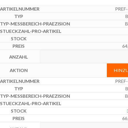
PREF-
B
B
64
HINZ
PREF-
B
B
66