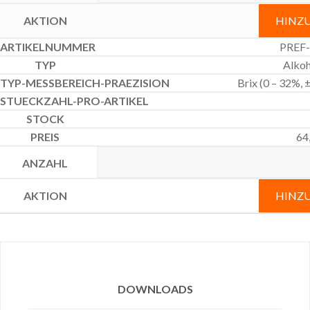
HINZ
PREF-
Alkoh
Brix (0 – 32%, 
64
HINZ
DOWNLOADS