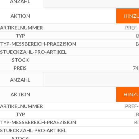
HINZ
PREF-
B
B
74
HINZ
PREF-
B
Br