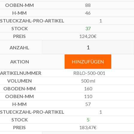
88
46
1
37
124,20
€
HINZUFÜGEN
RBLO-500-001
500 ml
160
110
57
1
5
183,47
€