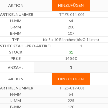
HINZUFÜGEN
TTZS-014-001
64
200
107
für 5 x 10 Röhrchen (bis Ø 14 mm)
1
31
14,86
€
HINZUFÜGEN
TTZS-017-001
64
225
120