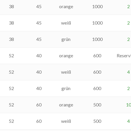
38
45
orange
1000
2
38
45
weiß
1000
2
38
45
grün
1000
2
52
40
orange
600
Reserv
52
40
weiß
600
4
52
40
grün
600
2
52
60
orange
500
1
52
60
weiß
500
4