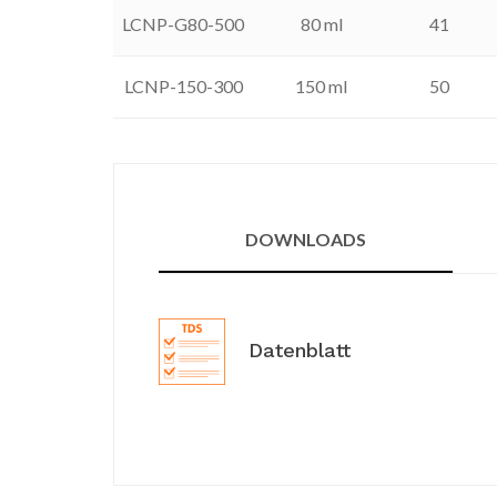
LCNP-G80-500
80 ml
41
LCNP-150-300
150 ml
50
DOWNLOADS
Datenblatt