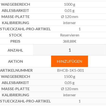
1000 g
0,01 g
Ø 120 mm
interner
1
Reservieren
368,88
€
HINZUFÜGEN
BHCB-1K5-001
1500 g
0,05 g
Ø 120 mm
interner
1