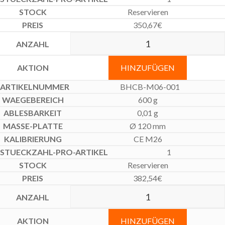
Reservieren
350,67
€
HINZUFÜGEN
BHCB-M06-001
600 g
0,01 g
Ø 120 mm
CE M26
1
Reservieren
382,54
€
HINZUFÜGEN