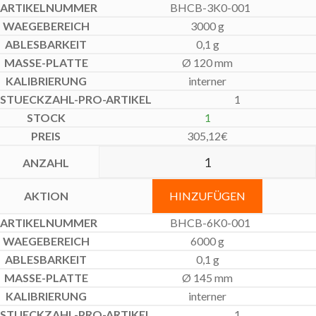
BHCB-3K0-001
3000 g
0,1 g
Ø 120 mm
interner
1
1
305,12
€
HINZUFÜGEN
BHCB-6K0-001
6000 g
0,1 g
Ø 145 mm
interner
1