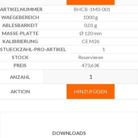
BHCB-1M0-001
1000 g
0,01 g
Ø 120 mm
CE M26
1
Reservieren
473,63
€
HINZUFÜGEN
DOWNLOADS