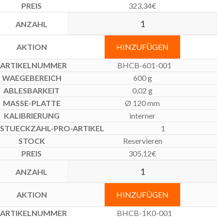
323,34
€
HINZUFÜGEN
BHCB-601-001
600 g
0,02 g
Ø 120 mm
interner
1
Reservieren
305,12
€
HINZUFÜGEN
BHCB-1K0-001