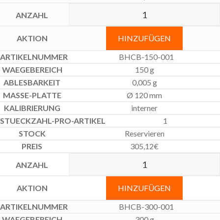
HINZUFÜGEN
BHCB-150-001
150 g
0,005 g
Ø 120 mm
interner
1
Reservieren
305,12
€
HINZUFÜGEN
BHCB-300-001
300 g