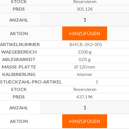
Reservieren
305,12
€
HINZUFÜGEN
BHCB-2K2-001
2200 g
0,01 g
Ø 120 mm
interner
1
Reservieren
437,19
€
HINZUFÜGEN