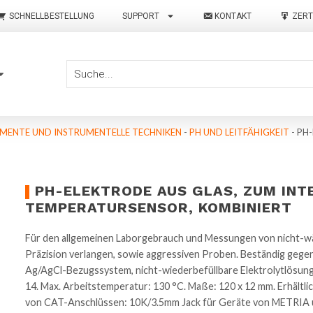
SCHNELLBESTELLUNG
SUPPORT
KONTAKT
ZERT
MENTE UND INSTRUMENTELLE TECHNIKEN
-
PH UND LEITFÄHIGKEIT
-
PH-
PH-ELEKTRODE AUS GLAS, ZUM INT
TEMPERATURSENSOR, KOMBINIERT
Für den allgemeinen Laborgebrauch und Messungen von nicht-wäs
Präzision verlangen, sowie aggressiven Proben. Beständig gege
Ag/AgCl-Bezugssystem, nicht-wiederbefüllbare Elektrolytlösun
14. Max. Arbeitstemperatur: 130 °C. Maße: 120 x 12 mm. Erhältl
von CAT-Anschlüssen: 10K/3.5mm Jack für Geräte von METRIA 