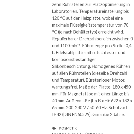
zehn Rührstellen zur Platzoptimierung in
Laboratorien. Temperatureinstellung bis
120 °C auf der Heizplatte, wobei eine
maximale Flüssigkeitstemperatur von 70
°C (je nach Behältertyp) erreicht wird.
Regulierbarer Drehzahlbereich zwischen 0
und 1100 min⁻¹. Rührmenge pro Stelle: 0,4
L. Edelstahlplatte mit rutschfester und
korrosionsbeständiger
Silikonbeschichtung. Homogenes Rühren
auf allen Rührstellen (dieselbe Drehzahl
und Temperatur). Bürstenloser Motor,
wartungsfrei. Maße der Platte: 180 x 450
mm. Für Magnetstäbe mit einer Länge bis
40 mm. Außenmaße (L x B x H): 622 x 182 x
65 mm. 200-240 V / 50-60 Hz. Schutzart
IP42 (DIN EN60529). Garantie 2 Jahre.