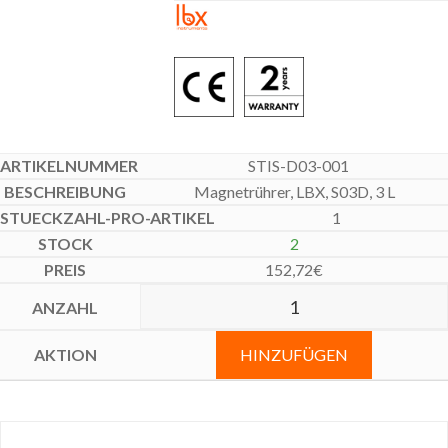
STIS-D03-001
Magnetrührer, LBX, S03D, 3 L
1
2
152,72
€
HINZUFÜGEN