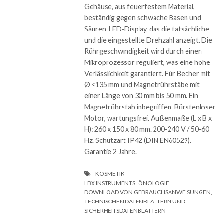
Gehäuse, aus feuerfestem Material,
beständig gegen schwache Basen und
Säuren. LED-Display, das die tatsächliche
und die eingestellte Drehzahl anzeigt. Die
Rührgeschwindigkeit wird durch einen
Mikroprozessor reguliert, was eine hohe
Verlässlichkeit garantiert. Für Becher mit
Ø <135 mm und Magnetrührstäbe mit
einer Länge von 30 mm bis 50 mm. Ein
Magnetrührstab inbegriffen. Bürstenloser
Motor, wartungsfrei. Außenmaße (L x B x
H): 260 x 150 x 80 mm. 200-240 V / 50-60
Hz. Schutzart IP42 (DIN EN60529).
Garantie 2 Jahre.
DOWNLOAD VON GEBRAUCHSANWEISUNGEN,
TECHNISCHEN DATENBLÄTTERN UND
SICHERHEITSDATENBLÄTTERN