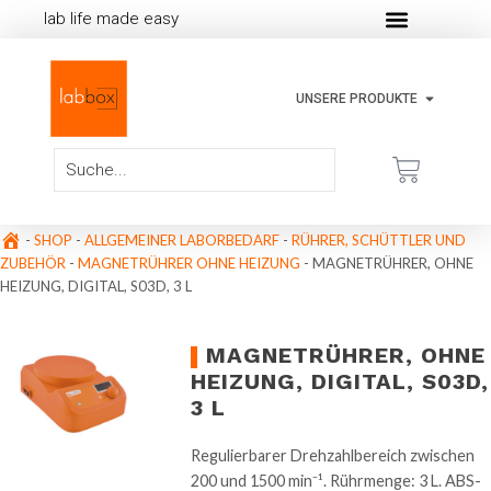
lab life made easy
UNSERE PRODUKTE
-
SHOP
-
ALLGEMEINER LABORBEDARF
-
RÜHRER, SCHÜTTLER UND
ZUBEHÖR
-
MAGNETRÜHRER OHNE HEIZUNG
-
MAGNETRÜHRER, OHNE
HEIZUNG, DIGITAL, S03D, 3 L
MAGNETRÜHRER, OHNE
HEIZUNG, DIGITAL, S03D,
3 L
Regulierbarer Drehzahlbereich zwischen
200 und 1500 min⁻¹. Rührmenge: 3 L. ABS-