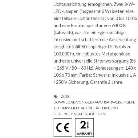
Lichtausrichtung ermöglichen. Zwei 3-W-
LED-Lampen (insgesamt 6 W) bieten eine
einstellbare Lichtintensität von 0 bis 100 %
und eine Farbtemperatur von 6400 K
(kaltweiß), was für eine gleichmäßige,
intensive und schattenfreie Ausleuchtung
sorgt. Enthält 60 langlebige LEDs (bis zu
100.000 h), ein robustes Metallgehäuse
und eine universelle Stromversorgung (85
– 265 V / 50 – 60 Hz). Abmessungen: 140 x
106 x 70 mm. Farbe: Schwarz. Inklusive 1 A
/ 250 V Sicherung. Garantie 2 Jahre.
DOWNLOAD VON GEBRAUCHSANWEISUNGEN,
TECHNISCHEN DATENBLÄTTERN UND
SICHERHEITSDATENBLÄTTERN