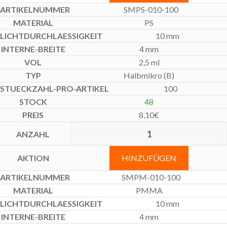
SMPS-010-100
PS
10 mm
4 mm
2,5 ml
Halbmikro (B)
100
48
8,10
€
HINZUFÜGEN
SMPM-010-100
PMMA
10 mm
4 mm