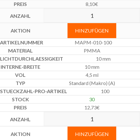
8,10
€
HINZUFÜGEN
MAPM-010-100
PMMA
10 mm
10 mm
4,5 ml
Standard (Makro) (A)
100
30
12,73
€
HINZUFÜGEN