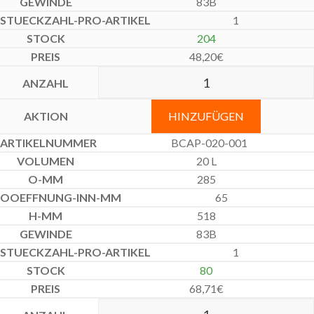
83B
1
204
48,20
€
HINZUFÜGEN
BCAP-020-001
20 L
285
65
518
83B
1
80
68,71
€