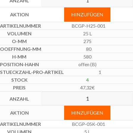
HINZUFÜGEN
BCGP-H25-001
25 L
275
80
580
offen (B)
1
4
47,32
€
HINZUFÜGEN
BCGP-05K-001
5 L