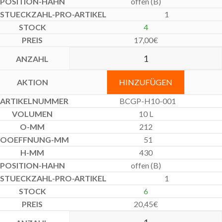
offen (B)
1
4
17,00
€
HINZUFÜGEN
BCGP-H10-001
10 L
212
51
430
offen (B)
1
6
20,45
€