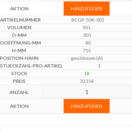
HINZUFÜGEN
BCGP-50K-001
50 L
350
80
715
geschlossen (A)
1
18
70,15
€
HINZUFÜGEN