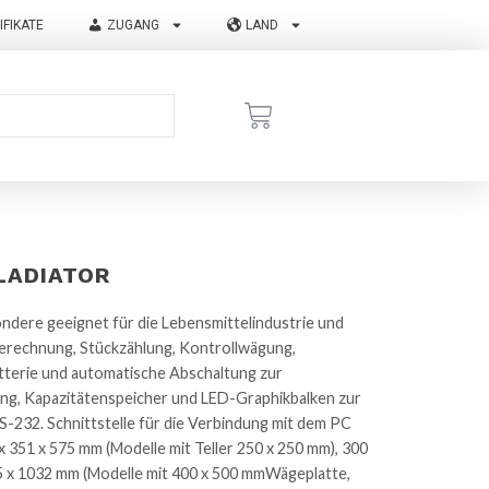
IFIKATE
ZUGANG
LAND
LADIATOR
dere geeignet für die Lebensmittelindustrie und
rechnung, Stückzählung, Kontrollwägung,
tterie und automatische Abschaltung zur
ung, Kapazitätenspeicher und LED-Graphikbalken zur
-232. Schnittstelle für die Verbindung mit dem PC
351 x 575 mm (Modelle mit Teller 250 x 250 mm), 300
05 x 1032 mm (Modelle mit 400 x 500 mmWägeplatte,