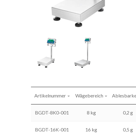
Artikelnummer
Wägebereich
Ablesbarke
BGDT-8K0-001
8 kg
0,2 g
BGDT-16K-001
16 kg
0,5 g