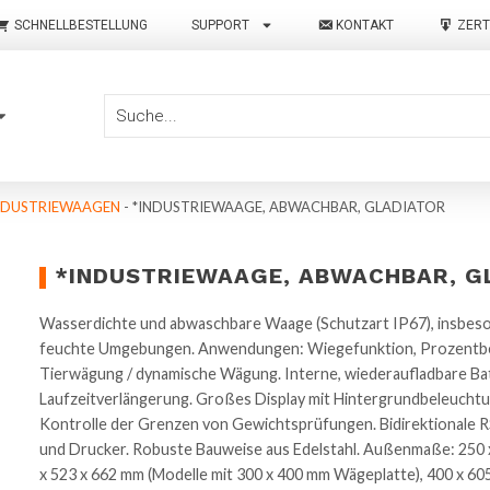
SCHNELLBESTELLUNG
SUPPORT
KONTAKT
ZERT
NDUSTRIEWAAGEN
-
*INDUSTRIEWAAGE, ABWACHBAR, GLADIATOR
*INDUSTRIEWAAGE, ABWACHBAR, G
Wasserdichte und abwaschbare Waage (Schutzart IP67), insbeson
feuchte Umgebungen. Anwendungen: Wiegefunktion, Prozentbe
Tierwägung / dynamische Wägung. Interne, wiederaufladbare Ba
Laufzeitverlängerung. Großes Display mit Hintergrundbeleucht
Kontrolle der Grenzen von Gewichtsprüfungen. Bidirektionale RS
und Drucker. Robuste Bauweise aus Edelstahl. Außenmaße: 250 x 
x 523 x 662 mm (Modelle mit 300 x 400 mm Wägeplatte), 400 x 6